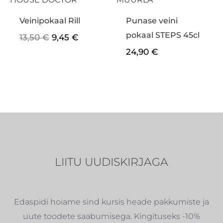
Veinipokaal Rill
Punase veini
pokaal STEPS 45cl
13,50
€
9,45
€
24,90
€
LIITU UUDISKIRJAGA
Edaspidi hoiame sind kursis heade pakkumiste ja
uute toodete saabumisega. Kingituseks -10%