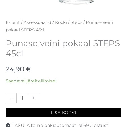
Esileht
/
Aksessuaarid
/
Kööki
/
Steps
/ Punase veini
pokaal STEPS 45cl
Punase veini pokaal STEPS
45cl
24,90
€
Saadaval järeltellimisel
-
+
LISA KORVI
TASUTA tarne pakiautomaati al 69€ ostust