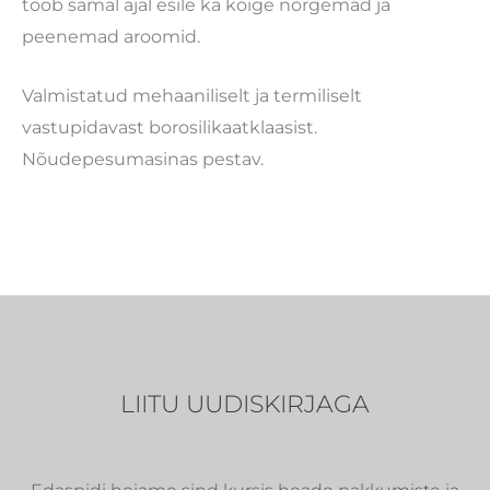
toob samal ajal esile ka kõige nõrgemad ja
peenemad aroomid.
Valmistatud mehaaniliselt ja termiliselt
vastupidavast borosilikaatklaasist.
Nõudepesumasinas pestav.
LIITU UUDISKIRJAGA