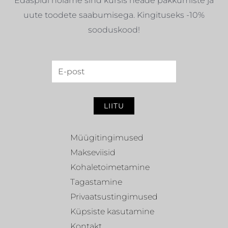
Edaspidi hoiame sind kursis heade pakkumiste ja
uute toodete saabumisega. Kingituseks -10%
sooduskood!
LIITU
Müügitingimused
Makseviisid
Kohaletoimetamine
Tagastamine
Privaatsustingimused
Küpsiste kasutamine
Kontakt