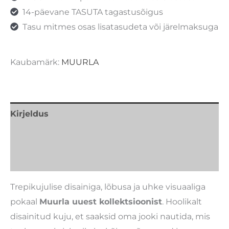
14-päevane TASUTA tagastusõigus
Tasu mitmes osas lisatasudeta või järelmaksuga
Kaubamärk:
MUURLA
Kirjeldus
Lisainfo
Kaubamärk
Trepikujulise disainiga, lõbusa ja uhke visuaaliga
pokaal
Muurla uuest kollektsioonist
. Hoolikalt
disainitud kuju, et saaksid oma jooki nautida, mis