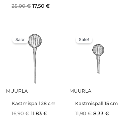
25,00
€
17,50
€
Algne
Praegune
Algne
Praegun
hind
hind
hind
hind
Sale!
Sale!
oli:
on:
oli:
on:
16,90 €.
11,83 €.
11,90 €.
8,33 €.
MUURLA
MUURLA
Kastmispall 28 cm
Kastmispall 15 cm
16,90
€
11,83
€
11,90
€
8,33
€