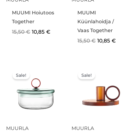
MUUMI Hoiutoos
MUUMI
Together
Küünlahoidja /
Vaas Together
15,50
€
10,85
€
15,50
€
10,85
€
Algne
Praegune
Algne
Praegu
hind
hind
hind
hind
Sale!
Sale!
oli:
on:
oli:
on:
35,00 €.
24,50 €.
25,00 €.
17,50 €.
MUURLA
MUURLA