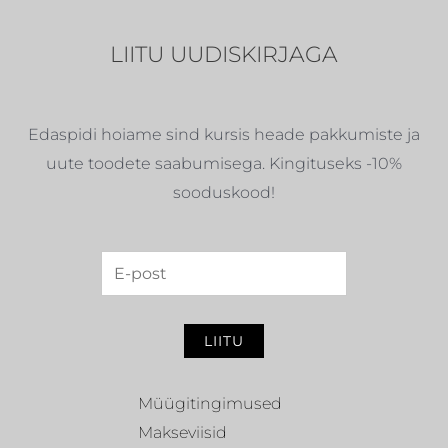
LIITU UUDISKIRJAGA
Edaspidi hoiame sind kursis heade pakkumiste ja
uute toodete saabumisega. Kingituseks -10%
sooduskood!
LIITU
Müügitingimused
Makseviisid