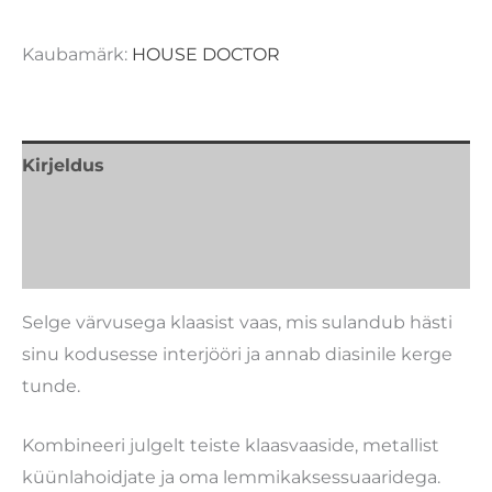
Kaubamärk:
HOUSE DOCTOR
Kirjeldus
Lisainfo
Kaubamärk
Selge värvusega klaasist vaas, mis sulandub hästi
sinu kodusesse interjööri ja annab diasinile kerge
tunde.
Kombineeri julgelt teiste klaasvaaside, metallist
küünlahoidjate ja oma lemmikaksessuaaridega.