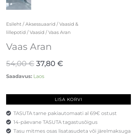
Esileht
/
Aksessuaarid
/
Vaasid &
lillepotid
/
Vaasid
/ Vaas Aran
Vaas Aran
54,00
€
37,80
€
Saadavus:
Laos
LISA KORVI
TASUTA tarne pakiautomaati al 69€ ostust
14-päevane TASUTA tagastusõigus
Tasu mitmes osas lisatasudeta või järelmaksuga