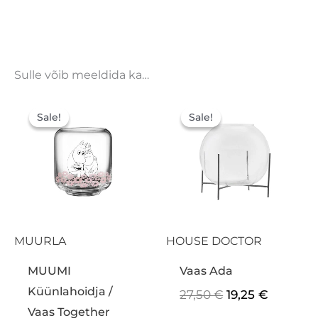
Sulle võib meeldida ka…
Algne
Praegune
Algne
Praegu
hind
hind
hind
hind
Sale!
Sale!
Sale!
Sale!
oli:
on:
oli:
on:
15,50 €.
10,85 €.
27,50 €.
19,25 €.
MUURLA
HOUSE DOCTOR
MUUMI
Vaas Ada
Küünlahoidja /
27,50
€
19,25
€
Vaas Together