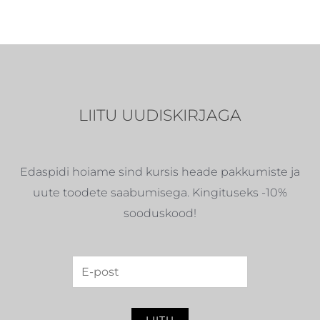
LIITU UUDISKIRJAGA
Edaspidi hoiame sind kursis heade pakkumiste ja
uute toodete saabumisega. Kingituseks -10%
sooduskood!