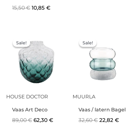
15,50
€
10,85
€
Algne
Praegune
Algne
Praegu
hind
hind
hind
hind
Sale!
Sale!
Sale!
Sale!
oli:
on:
oli:
on:
89,00 €.
62,30 €.
32,60 €.
22,82 €
HOUSE DOCTOR
MUURLA
Vaas Art Deco
Vaas / latern Bagel
89,00
€
62,30
€
32,60
€
22,82
€