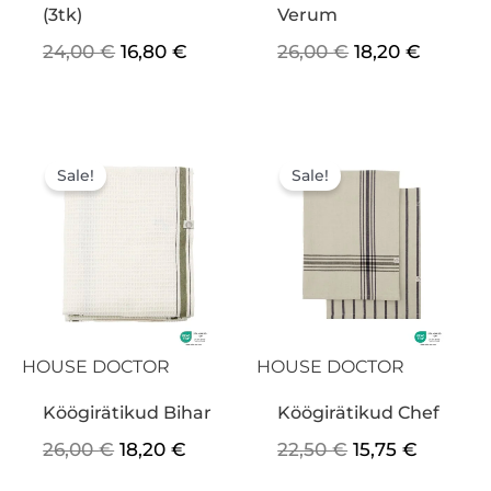
(3tk)
Verum
24,00
€
16,80
€
26,00
€
18,20
€
Algne
Praegune
Algne
Praegu
hind
hind
hind
hind
Sale!
Sale!
oli:
on:
oli:
on:
26,00 €.
18,20 €.
22,50 €.
15,75 €.
HOUSE DOCTOR
HOUSE DOCTOR
Köögirätikud Bihar
Köögirätikud Chef
26,00
€
18,20
€
22,50
€
15,75
€