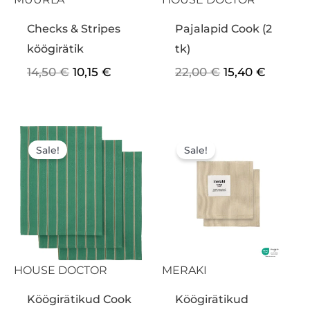
Checks & Stripes
Pajalapid Cook (2
köögirätik
tk)
14,50
€
10,15
€
22,00
€
15,40
€
Algne
Praegune
Algne
Praegu
hind
hind
hind
hind
Sale!
Sale!
oli:
on:
oli:
on:
24,00 €.
16,80 €.
26,00 €.
18,20 €
HOUSE DOCTOR
MERAKI
Köögirätikud Cook
Köögirätikud