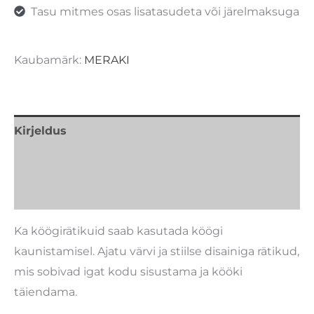
Tasu mitmes osas lisatasudeta või järelmaksuga
Kaubamärk:
MERAKI
Kirjeldus
Lisainfo
Kaubamärk
Ka köögirätikuid saab kasutada köögi
kaunistamisel. Ajatu värvi ja stiilse disainiga rätikud,
mis sobivad igat kodu sisustama ja kööki
täiendama.