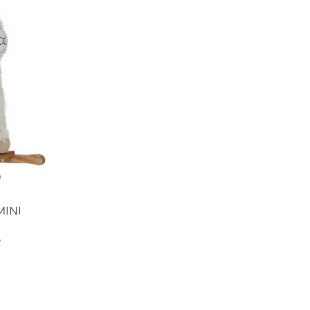
MINI
o