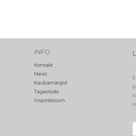
INFO
Kontakt
Meist
E
Kaubamärgid
p
Tagasiside
s
Inspiratsioon
s