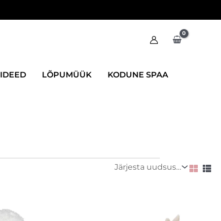
IIDEED
LÕPUMÜÜK
KODUNE SPAA