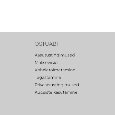
OSTUABI
Kasutustingimused
Makseviisid
Kohaletoimetamine
Tagastamine
Privaatsustingimused
Küpsiste kasutamine