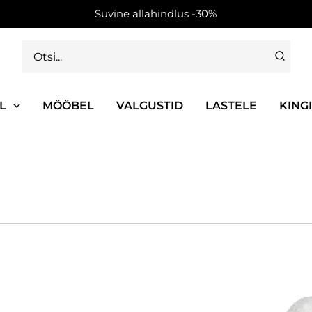
Suvine allahindlus -30%
Search
for:
L
MÖÖBEL
VALGUSTID
LASTELE
KING