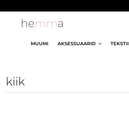
Skip
to
content
MUUMI
AKSESSUAARID
TEKSTII
kiik