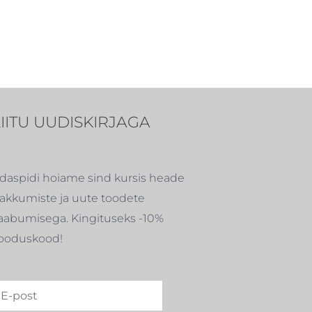
LIITU UUDISKIRJAGA
daspidi hoiame sind kursis heade
akkumiste ja uute toodete
aabumisega. Kingituseks -10%
ooduskood!