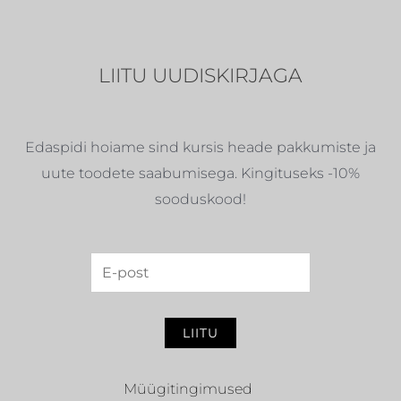
LIITU UUDISKIRJAGA
Edaspidi hoiame sind kursis heade pakkumiste ja
uute toodete saabumisega. Kingituseks -10%
sooduskood!
LIITU
Müügitingimused