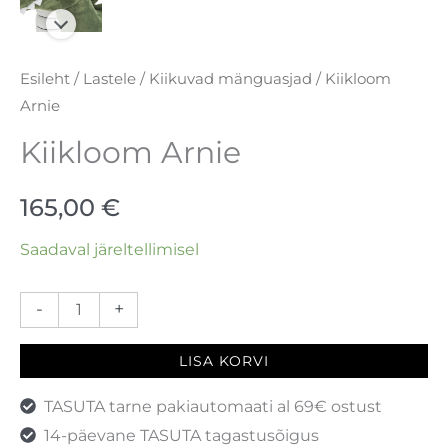
Esileht
/
Lastele
/
Kiikuvad mänguasjad
/ Kiikloom
Arnie
Kiikloom Arnie
165,00
€
Saadaval järeltellimisel
-
+
LISA KORVI
TASUTA tarne pakiautomaati al 69€ ostust
14-päevane TASUTA tagastusõigus