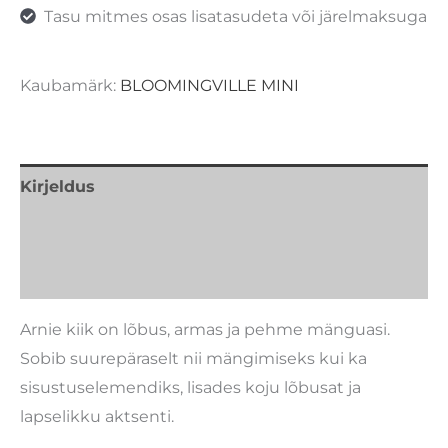
Tasu mitmes osas lisatasudeta või järelmaksuga
Kaubamärk:
BLOOMINGVILLE MINI
Kirjeldus
Lisainfo
Kaubamärk
Arnie
kiik on lõbus, armas ja pehme mänguasi.
Sobib suurepäraselt nii mängimiseks kui ka
sisustuselemendiks, lisades koju lõbusat ja
lapselikku aktsenti.