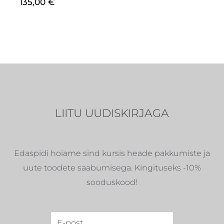
135,00
€
LIITU UUDISKIRJAGA
Edaspidi hoiame sind kursis heade pakkumiste ja
uute toodete saabumisega. Kingituseks -10%
sooduskood!