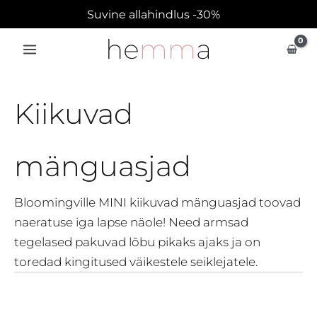
Skip
Suvine allahindlus -30%
to
content
Kiikuvad
mänguasjad
Bloomingville MINI kiikuvad mänguasjad toovad
naeratuse iga lapse näole! Need armsad
tegelased pakuvad lõbu pikaks ajaks ja on
toredad kingitused väikestele seiklejatele.