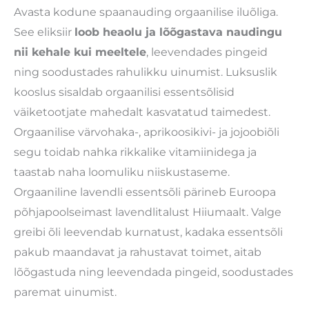
Avasta kodune spaanauding orgaanilise iluõliga.
See eliksiir
loob heaolu ja lõõgastava naudingu
nii kehale kui meeltele
, leevendades pingeid
ning soodustades rahulikku uinumist. Luksuslik
kooslus sisaldab orgaanilisi essentsõlisid
väiketootjate mahedalt kasvatatud taimedest.
Orgaanilise värvohaka-, aprikoosikivi- ja jojoobiõli
segu toidab nahka rikkalike vitamiinidega ja
taastab naha loomuliku niiskustaseme.
Orgaaniline lavendli essentsõli pärineb Euroopa
põhjapoolseimast lavendlitalust Hiiumaalt. Valge
greibi õli leevendab kurnatust, kadaka essentsõli
pakub maandavat ja rahustavat toimet, aitab
lõõgastuda ning leevendada pingeid, soodustades
paremat uinumist.