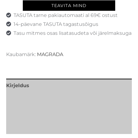
TEAVITA MIND
TASUTA tarne pakiautomaati al 69€ ostust
14-päevane TASUTA tagastusõigus
Tasu mitmes osas lisatasudeta või järelmaksuga
Kaubamärk:
MAGRADA
Kirjeldus
Lisainfo
Kaubamärk
Arvustused (0)