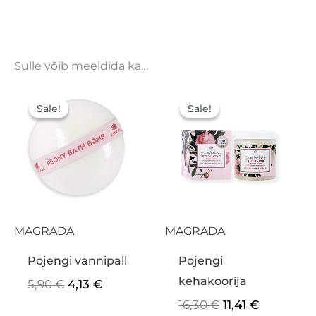
Sulle võib meeldida ka…
Algne
Praegune
Algne
Praegun
hind
hind
hind
hind
Sale!
Sale!
Sale!
Sale!
oli:
on:
oli:
on:
5,90 €.
4,13 €.
16,30 €.
11,41 €.
MAGRADA
MAGRADA
Pojengi vannipall
Pojengi
kehakoorija
5,90
€
4,13
€
16,30
€
11,41
€