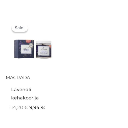
Algne
Praegune
hind
hind
Sale!
Sale!
oli:
on:
14,20 €.
9,94 €.
MAGRADA
Lavendli
kehakoorija
14,20
€
9,94
€