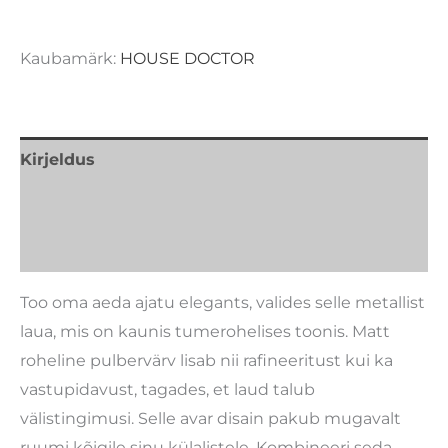
Kaubamärk:
HOUSE DOCTOR
Kirjeldus
Lisainfo
Kaubamärk
Too oma aeda ajatu elegants, valides selle metallist
laua, mis on kaunis tumerohelises toonis. Matt
roheline pulbervärv lisab nii rafineeritust kui ka
vastupidavust, tagades, et laud talub
välistingimusi. Selle avar disain pakub mugavalt
ruumi kõigile sinu külalistele. Kombineeri seda