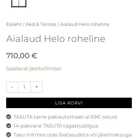
Esileht
/
Aed & Terrass
/ Aialaud Helo roheline
Aialaud Helo roheline
710,00
€
Saadaval järeltellimisel
-
+
LISA KORVI
TASUTA tarne pakiautomaati al 69€ ostust
14-päevane TASUTA tagastusõigus
Tasu mitmes osas lisatasudeta või järelmaksuga