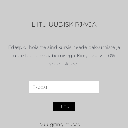
LIITU UUDISKIRJAGA
Edaspidi hoiame sind kursis heade pakkumiste ja
uute toodete saabumisega. Kingituseks -10%
sooduskood!
LIITU
Müügitingimused