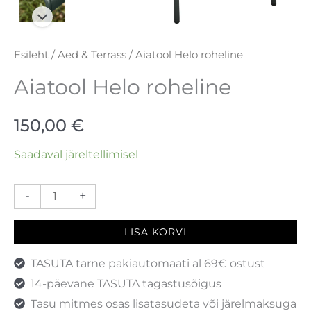
Esileht
/
Aed & Terrass
/ Aiatool Helo roheline
Aiatool Helo roheline
150,00
€
Saadaval järeltellimisel
-
+
LISA KORVI
TASUTA tarne pakiautomaati al 69€ ostust
14-päevane TASUTA tagastusõigus
Tasu mitmes osas lisatasudeta või järelmaksuga