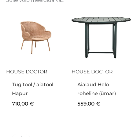
Sulle võib meeldida ka…
HOUSE DOCTOR
HOUSE DOCTOR
Tugitool / aiatool
Aialaud Helo
Hapur
roheline (ümar)
710,00
€
559,00
€
Algne
Praegune