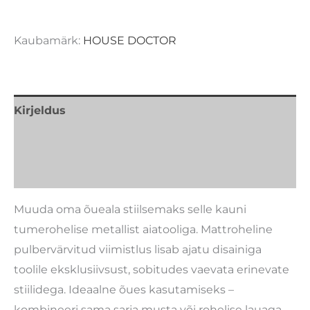
Kaubamärk:
HOUSE DOCTOR
Kirjeldus
Lisainfo
Kaubamärk
Muuda oma õueala stiilsemaks selle kauni
tumerohelise metallist aiatooliga. Mattroheline
pulbervärvitud viimistlus lisab ajatu disainiga
toolile eksklusiivsust, sobitudes vaevata erinevate
stiilidega. Ideaalne õues kasutamiseks –
kombineeri sama sarja musta või rohelise lauaga,