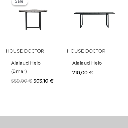
hind
hind
Sale!
Sale!
oli:
on:
559,00 €.
503,10 €.
HOUSE DOCTOR
HOUSE DOCTOR
Aialaud Helo
Aialaud Helo
(ümar)
710,00
€
559,00
€
503,10
€