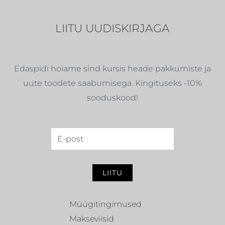
LIITU UUDISKIRJAGA
Edaspidi hoiame sind kursis heade pakkumiste ja
uute toodete saabumisega. Kingituseks -10%
sooduskood!
LIITU
Müügitingimused
Makseviisid