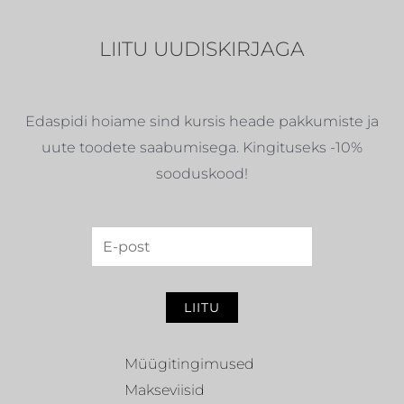
LIITU UUDISKIRJAGA
Edaspidi hoiame sind kursis heade pakkumiste ja
uute toodete saabumisega. Kingituseks -10%
sooduskood!
LIITU
Müügitingimused
Makseviisid