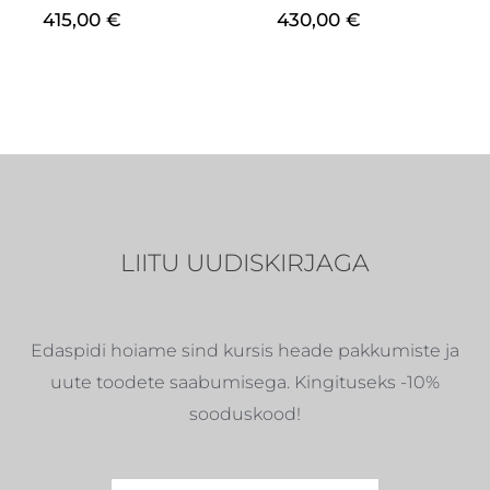
415,00
€
430,00
€
LIITU UUDISKIRJAGA
Edaspidi hoiame sind kursis heade pakkumiste ja
uute toodete saabumisega. Kingituseks -10%
sooduskood!