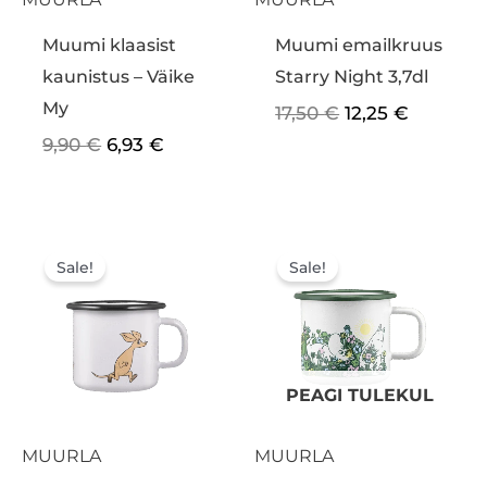
Muumi klaasist
Muumi emailkruus
kaunistus – Väike
Starry Night 3,7dl
My
17,50
€
12,25
€
9,90
€
6,93
€
Algne
Praegune
Algne
Praegu
hind
hind
hind
hind
Sale!
Sale!
oli:
on:
oli:
on:
14,50 €.
10,15 €.
17,50 €.
12,25 €.
PEAGI TULEKUL
MUURLA
MUURLA