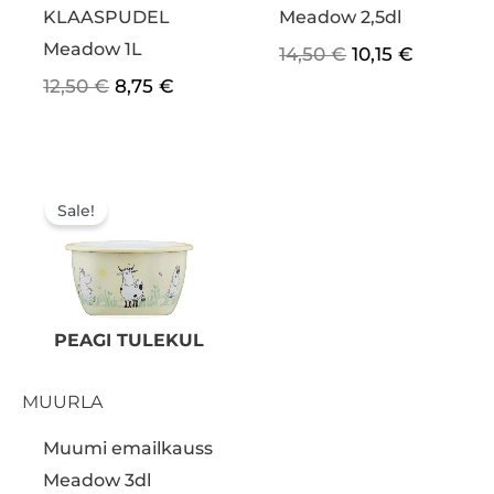
KLAASPUDEL
Meadow 2,5dl
Meadow 1L
14,50
€
10,15
€
12,50
€
8,75
€
Algne
Praegune
hind
hind
Sale!
oli:
on:
18,90 €.
13,23 €.
PEAGI TULEKUL
MUURLA
Muumi emailkauss
Meadow 3dl