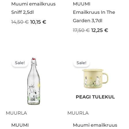
Muumi emailkruus
MUUMI
Sniff 2,5dl
Emailkruus In The
Garden 3,7dl
14,50
€
10,15
€
17,50
€
12,25
€
Algne
Praegune
Algne
Praegun
hind
hind
hind
hind
Sale!
Sale!
oli:
on:
oli:
on:
12,50 €.
8,75 €.
14,50 €.
10,15 €.
PEAGI TULEKUL
MUURLA
MUURLA
MUUMI
Muumi emailkruus