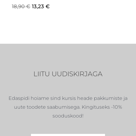
18,90
€
13,23
€
LIITU UUDISKIRJAGA
Edaspidi hoiame sind kursis heade pakkumiste ja
uute toodete saabumisega. Kingituseks -10%
sooduskood!