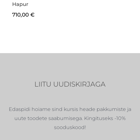
Hapur
710,00
€
LIITU UUDISKIRJAGA
Edaspidi hoiame sind kursis heade pakkumiste ja
uute toodete saabumisega. Kingituseks -10%
sooduskood!