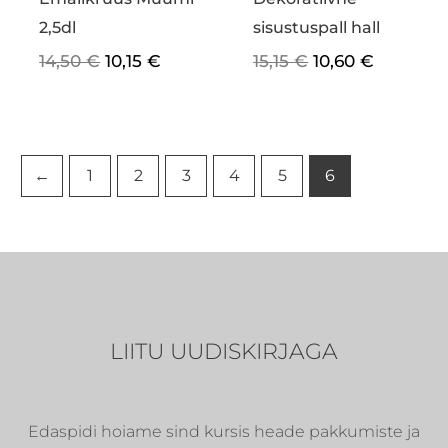
2,5dl
sisustuspall hall
14,50
€
10,15
€
15,15
€
10,60
€
←
1
2
3
4
5
6
LIITU UUDISKIRJAGA
Edaspidi hoiame sind kursis heade pakkumiste ja