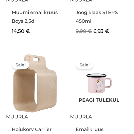
Muumi emailkruus
Joogiklaas STEPS
Boys 2,5dl
450ml
14,50
€
9,90
€
6,93
€
Algne
Praegune
Algne
Praegun
hind
hind
hind
hind
Sale!
Sale!
oli:
on:
oli:
on:
170,00 €.
136,00 €.
14,50 €.
10,15 €.
PEAGI TULEKUL
MUURLA
MUURLA
Hoiukorv Carrier
Emailkruus