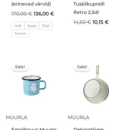
(erinevad värvid)
Tusklikupreili
Retro 2,5dl
170,00
€
136,00
€
14,50
€
10,15
€
Hall
Kask
Süsi
Tamm
Algne
Praegune
Algne
Praegun
hind
hind
hind
hind
Sale!
Sale!
oli:
on:
oli:
on:
14,50 €.
10,15 €.
15,15 €.
10,60 €.
MUURLA
MUURLA
Emailkruus Muumi
Dekoratiivne