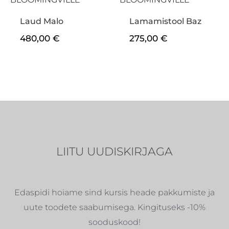
Laud Malo
Lamamistool Baz
480,00
€
275,00
€
LIITU UUDISKIRJAGA
Edaspidi hoiame sind kursis heade pakkumiste ja
uute toodete saabumisega. Kingituseks -10%
sooduskood!