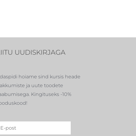
LIITU UUDISKIRJAGA
daspidi hoiame sind kursis heade
akkumiste ja uute toodete
aabumisega. Kingituseks -10%
ooduskood!