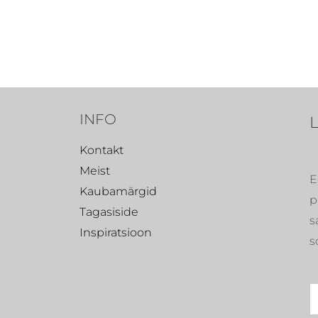
INFO
Kontakt
Meist
E
Kaubamärgid
p
Tagasiside
s
Inspiratsioon
s