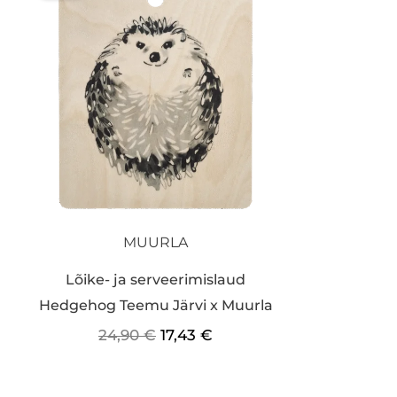
oli:
on:
24,90 €.
17,43 €.
MUURLA
Lõike- ja serveerimislaud
Hedgehog Teemu Järvi x Muurla
24,90
€
17,43
€