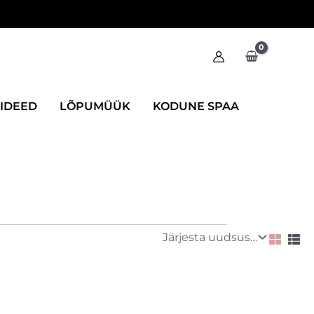
IIDEED
LÕPUMÜÜK
KODUNE SPAA