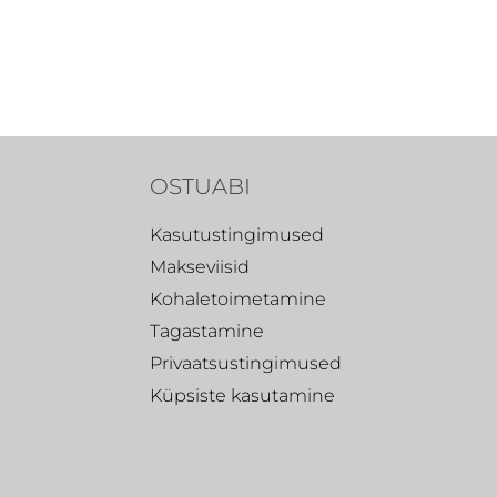
OSTUABI
Kasutustingimused
Makseviisid
Kohaletoimetamine
Tagastamine
Privaatsustingimused
Küpsiste kasutamine