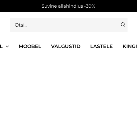
Suvine allahindlus -30%
Search
for:
L
MÖÖBEL
VALGUSTID
LASTELE
KING