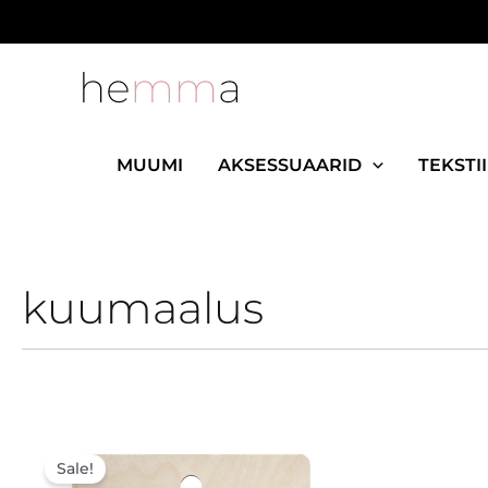
Skip
to
content
MUUMI
AKSESSUAARID
TEKSTII
kuumaalus
Algne
Praegune
hind
hind
Sale!