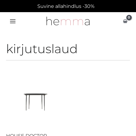
Skip
Suvine allahindlus -30%
to
content
kirjutuslaud
HOUSE DOCTOR