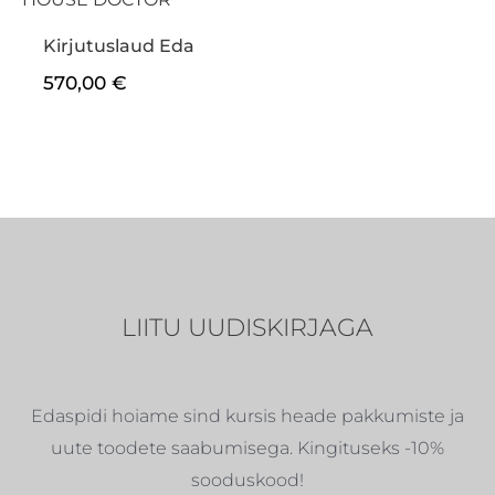
Kirjutuslaud Eda
570,00
€
LIITU UUDISKIRJAGA
Edaspidi hoiame sind kursis heade pakkumiste ja
uute toodete saabumisega. Kingituseks -10%
sooduskood!