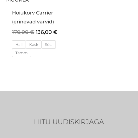
Hoiukorv Carrier
(erinevad värvid)
170,00
€
136,00
€
Hall
Kask
Süsi
Tamm
LIITU UUDISKIRJAGA