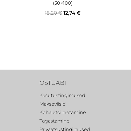
(50×100)
18,20
€
12,74
€
OSTUABI
Kasutustingimused
Makseviisid
Kohaletoimetamine
Tagastamine
Privaatsustingimused