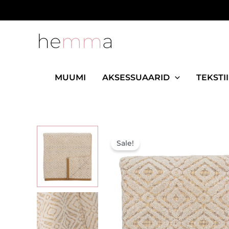
Skip
to
content
MUUMI
AKSESSUAARID
TEKSTII
Sale!