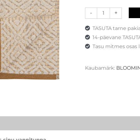
-
+
TASUTA tarne paki
14-päevane TASUTA
Tasu mitmes osas l
Kaubamärk:
BLOOMIN
us sinu vannituppa