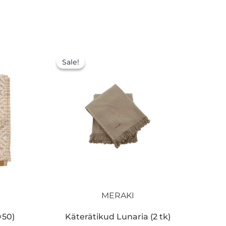
Praegune
Algne
Praegune
hind
hind
hind
Sale!
Sale!
on:
oli:
on:
.
14,00 €.
19,00 €.
13,30 €.
MERAKI
×50)
Käterätikud Lunaria (2 tk)