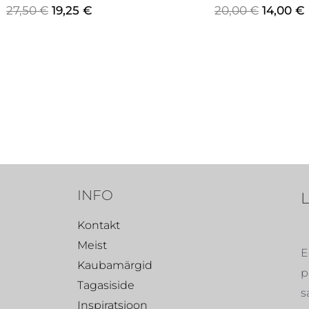
27,50
€
19,25
€
20,00
€
14,00
€
INFO
Kontakt
Meist
E
Kaubamärgid
p
Tagasiside
s
Inspiratsioon