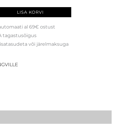
LISA KORVI
automaati al 69€ ostust
 tagastusõigus
isatasudeta või järelmaksuga
GVILLE