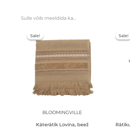
Sulle võib meeldida ka…
Algne
Praegune
hind
hind
Sale!
Sale!
Sale!
Sale!
oli:
on:
18,20 €.
12,74 €.
BLOOMINGVILLE
Käterätik Lovina, beež
Rätik