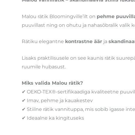
Malou rätik Bloomingville’ilt on
pehme puuvilla
puuvillast ning on ohutu ja nahasõbralik valik 
Rätiku elegantne
kontrastne äär
ja
skandinaav
Lisaks praktilisusele on see kaunis rätik suure
ruumile hubasust.
Miks valida Malou rätik?
✔ OEKO-TEX®-sertifikaadiga kvaliteetne puuvil
✔ Imav, pehme ja kauakestev
✔ Stiilne rätik vannituppa, mis sobib igasse inte
✔ Ideaalne ka kingituseks