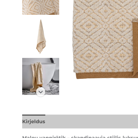
Kirjeldus
Lisainfo
Kaubamärk
Malou vannirätik – skandinaavia stiilis luks