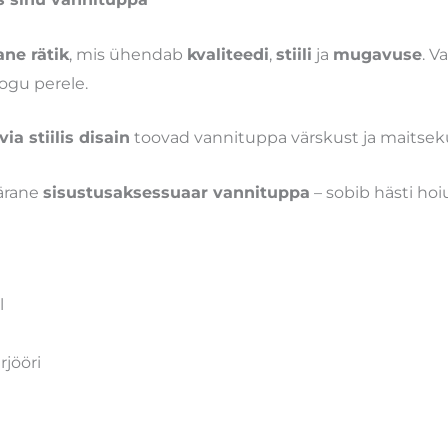
ne rätik
, mis ühendab
kvaliteedi
,
stiili
ja
mugavuse
. V
kogu perele.
ia stiilis disain
toovad vannituppa värskust ja maitsek
pärane
sisustusaksessuaar vannituppa
– sobib hästi hoiu
l
rjööri