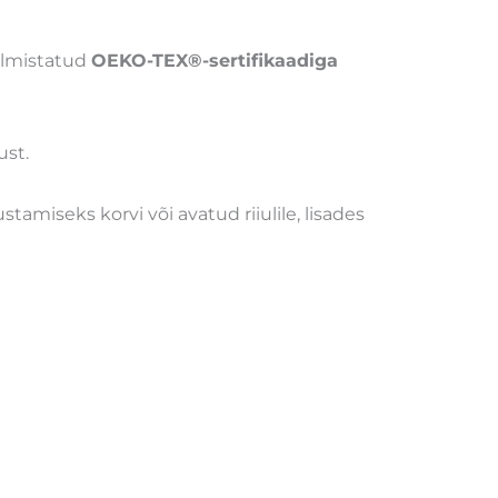
almistatud
OEKO-TEX®-sertifikaadiga
ust.
stamiseks korvi või avatud riiulile, lisades