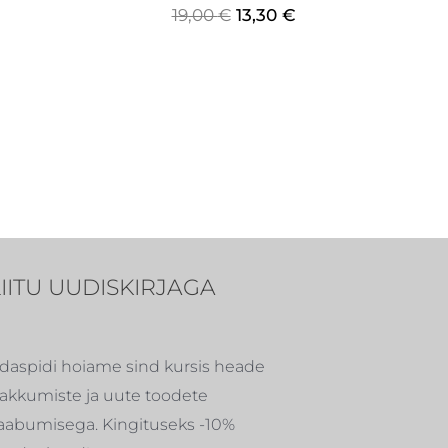
19,00
€
13,30
€
LIITU UUDISKIRJAGA
daspidi hoiame sind kursis heade
akkumiste ja uute toodete
aabumisega. Kingituseks -10%