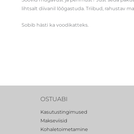
lihtsalt diivanil lõõgastuda. Triibud, rahustav
Sobib hästi ka voodikatteks.
OSTUABI
Kasutustingimused
Makseviisid
Kohaletoimetamine