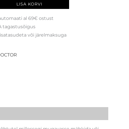
LISA KORVI
automaati al 69€ ostust
 tagastusõigus
isatasudeta või järelmaksuga
DOCTOR
veõhtutel millessegi mugavasse mähkida või