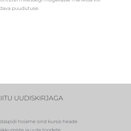
kendava puudutuse.
LIITU UUDISKIRJAGA
daspidi hoiame sind kursis heade
akkumiste ja uute toodete