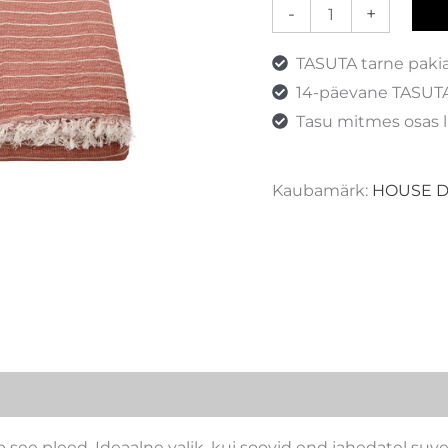
-
+
TASUTA tarne paki
14-päevane TASUTA
Tasu mitmes osas l
Kaubamärk:
HOUSE 
ee pleed. Ideaalne valik, kui soovid end jahedatel su