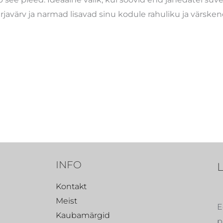
 marjavärv ja narmad lisavad sinu kodule rahuliku ja värs
INFO
Kontakt
Meist
E
Kaubamärgid
p