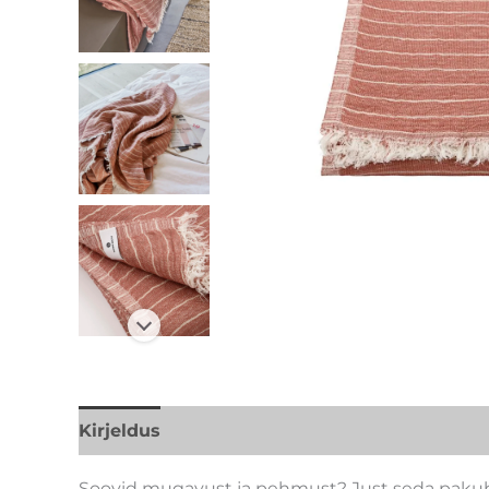
Kirjeldus
Lisainfo
Kaubamärk
Soovid mugavust ja pehmust? Just seda pakub s