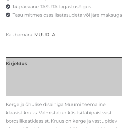
14-päevane TASUTA tagastusõigus
Tasu mitmes osas lisatasudeta või järelmaksuga
Kaubamärk:
MUURLA
Kirjeldus
Lisainfo
Kaubamärk
Kerge ja õhulise disainiga Muumi teemaline
klaasist kruus. Valmistatud käsitsi läbipaistvast
borosilikaatklaasist. Kruus on kerge ja vastupidav