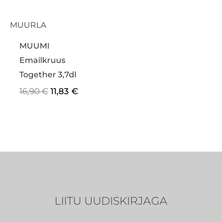
MUURLA
MUUMI
Emailkruus
Together 3,7dl
16,90
€
11,83
€
LIITU UUDISKIRJAGA