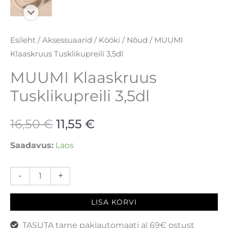
Esileht
/
Aksessuaarid
/
Kööki
/
Nõud
/ MUUMI
Klaaskruus Tusklikupreili 3,5dl
MUUMI Klaaskruus
Tusklikupreili 3,5dl
16,50
€
11,55
€
Saadavus:
Laos
-
+
LISA KORVI
TASUTA tarne pakiautomaati al 69€ ostust