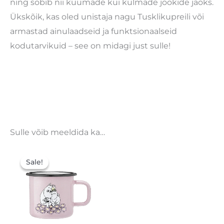
ning sobib nii kuumade kui külmade jookide jaoks.
Ükskõik, kas oled unistaja nagu Tusklikupreili või
armastad ainulaadseid ja funktsionaalseid
kodutarvikuid – see on midagi just sulle!
Sulle võib meeldida ka…
Algne
Praegune
hind
hind
Sale!
Sale!
oli:
on:
16,90 €.
11,83 €.