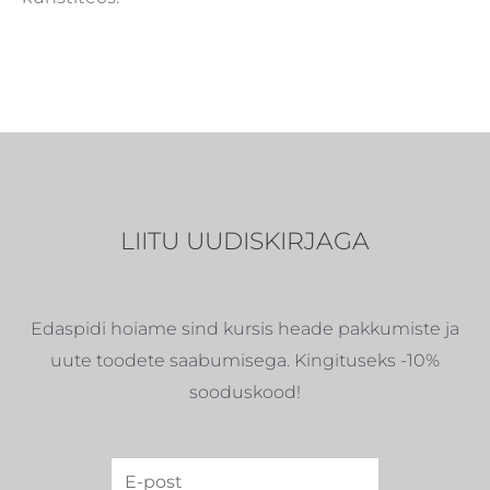
LIITU UUDISKIRJAGA
Edaspidi hoiame sind kursis heade pakkumiste ja
uute toodete saabumisega. Kingituseks -10%
sooduskood!