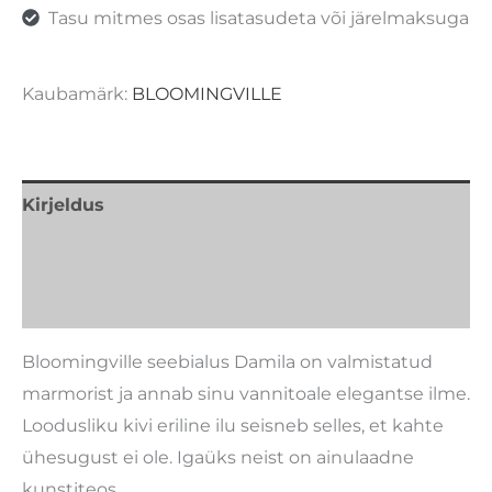
Tasu mitmes osas lisatasudeta või järelmaksuga
Kaubamärk:
BLOOMINGVILLE
Kirjeldus
Lisainfo
Kaubamärk
Bloomingville seebialus Damila on valmistatud
marmorist ja annab sinu vannitoale elegantse ilme.
Loodusliku kivi eriline ilu seisneb selles, et kahte
ühesugust ei ole. Igaüks neist on ainulaadne
kunstiteos.