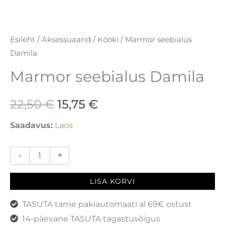
Esileht
/
Aksessuaarid
/
Kööki
/ Marmor seebialus
Damila
Marmor seebialus Damila
22,50
€
15,75
€
Saadavus:
Laos
-
+
LISA KORVI
TASUTA tarne pakiautomaati al 69€ ostust
14-päevane TASUTA tagastusõigus