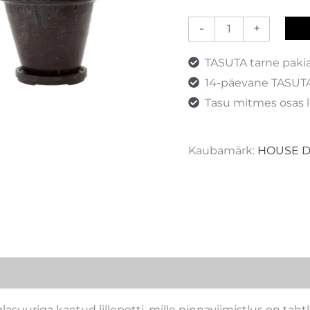
-
+
TASUTA tarne paki
14-päevane TASUTA
Tasu mitmes osas l
Kaubamärk:
HOUSE 
suuriga kaetud lillepotti, mille pinnaviimistlus on tahtli