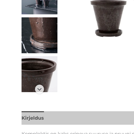
Kirjeldus
Lisainfo
Kaubamärk
Komplektis on kaks erineva suuruse ja pruuni gla