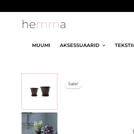
Skip
to
content
MUUMI
AKSESSUAARID
TEKSTII
Sale!