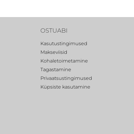
OSTUABI
Kasutustingimused
Makseviisid
Kohaletoimetamine
Tagastamine
Privaatsustingimused
Küpsiste kasutamine