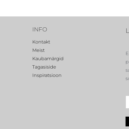
INFO
Kontakt
Meist
E
Kaubamärgid
p
Tagasiside
s
Inspiratsioon
s