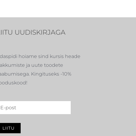
LIITU UUDISKIRJAGA
daspidi hoiame sind kursis heade
akkumiste ja uute toodete
aabumisega. Kingituseks -10%
ooduskood!
LIITU