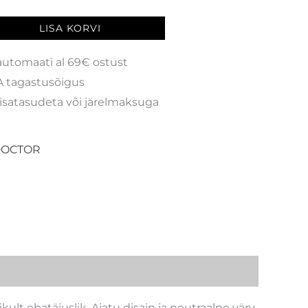
LISA KORVI
automaati al 69€ ostust
 tagastusõigus
isatasudeta või järelmaksuga
DOCTOR
kult ebatäiuslik. Ajatu disain ja neutraalne värv