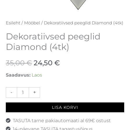
Esileht
/
Mööbel
/ Dekoratiivsed peeglid Diamond (4tk)
Dekoratiivsed peeglid
Diamond (4tk)
35,00
€
24,50
€
Saadavus:
Laos
-
+
LISA KORVI
TASUTA tarne pakiautomaati al 69€ ostust
14-päevane TASUTA tagastusõigus