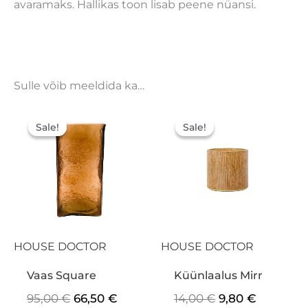
avaramaks. Hallikas toon lisab peene nüansi.
Sulle võib meeldida ka…
Algne
Praegune
Algne
Praegun
hind
hind
hind
hind
Sale!
Sale!
Sale!
Sale!
oli:
on:
oli:
on:
95,00 €.
66,50 €.
14,00 €.
9,80 €.
HOUSE DOCTOR
HOUSE DOCTOR
Vaas Square
Küünlaalus Mirr
95,00
€
66,50
€
14,00
€
9,80
€