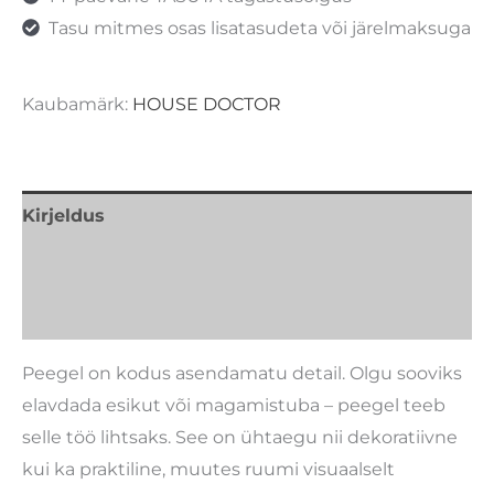
Tasu mitmes osas lisatasudeta või järelmaksuga
Kaubamärk:
HOUSE DOCTOR
Kirjeldus
Lisainfo
Kaubamärk
Peegel on kodus asendamatu detail. Olgu sooviks
elavdada esikut või magamistuba – peegel teeb
selle töö lihtsaks. See on ühtaegu nii dekoratiivne
kui ka praktiline, muutes ruumi visuaalselt