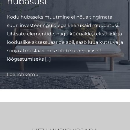
hubasust
Kodu hubaseks muutmine ei nõua tingimata
suuri investeeringuid ega keerukaid muudatusi.
Lihtsate elementide, nagu küünalde, tekstiilide ja
looduslike aksessuaaride abil, saab luua kutsuva ja
sooja atmosfääri, mis sobib suurepäraselt
lõõgastumiseks […]
7
Loe rohkem »
lihtsat
nippi,
kuidas
tuua
oma
koju