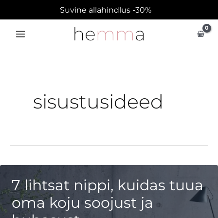
Skip
Suvine allahindlus -30%
to
content
sisustusideed
7 lihtsat nippi, kuidas tuua
oma koju soojust ja