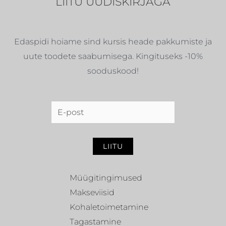
LIITU UUDISKIRJAGA
soojust
ja
hubasust
Edaspidi hoiame sind kursis heade pakkumiste ja
uute toodete saabumisega. Kingituseks -10%
sooduskood!
LIITU
Müügitingimused
Makseviisid
Kohaletoimetamine
Tagastamine