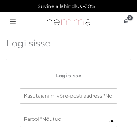
Skip
Suvine allahindlus -30%
to
content
Logi sisse
Logi sisse