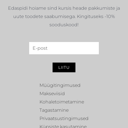
Edaspidi hoiame sind kursis heade pakkumiste ja
uute toodete saabumisega. Kingituseks -10%
sooduskood!
LIITU
Müügitingimused
Makseviisid
Kohaletoimetamine
Tagastamine
Privaatsustingimused
Küpsiste kasutamine