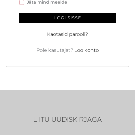
Jäta mind meelde
LOGI SISSE
Kaotasid parooli?
Pole kasutajat?
Loo konto
LIITU UUDISKIRJAGA