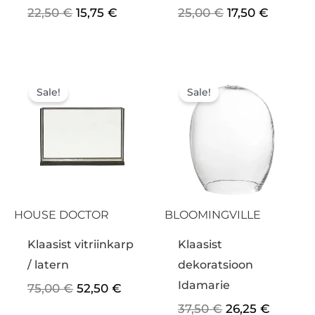
22,50
€
15,75
€
25,00
€
17,50
€
Algne
Praegune
Algne
Praegu
hind
hind
hind
hind
Sale!
Sale!
oli:
on:
oli:
on:
75,00 €.
52,50 €.
37,50 €.
26,25 €
HOUSE DOCTOR
BLOOMINGVILLE
Klaasist vitriinkarp
Klaasist
/ latern
dekoratsioon
Idamarie
75,00
€
52,50
€
37,50
€
26,25
€