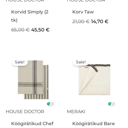
Korvid Simply (2
Korv Taw
tk)
21,00
€
14,70
€
65,00
€
45,50
€
Algne
Praegune
Algne
Praegu
hind
hind
hind
hind
Sale!
Sale!
oli:
on:
oli:
on:
22,50 €.
15,75 €.
25,00 €.
17,50 €.
HOUSE DOCTOR
MERAKI
Köögirätikud Chef
Köögirätikud Bare