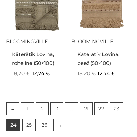
18,20 €.
12,74 €.
18,20 €.
12,74 €.
BLOOMINGVILLE
BLOOMINGVILLE
Käterätik Lovina,
Käterätik Lovina,
roheline (50×100)
beež (50×100)
18,20
€
12,74
€
18,20
€
12,74
€
←
1
2
3
…
21
22
23
24
25
26
→