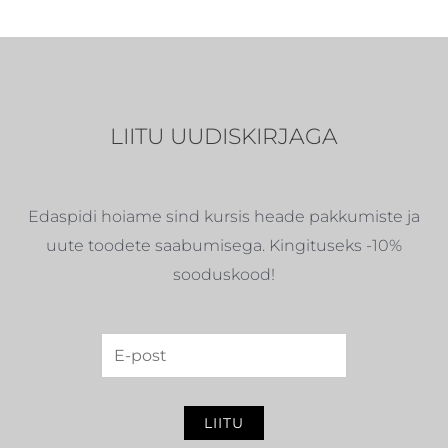
LIITU UUDISKIRJAGA
Edaspidi hoiame sind kursis heade pakkumiste ja
uute toodete saabumisega. Kingituseks -10%
sooduskood!
LIITU