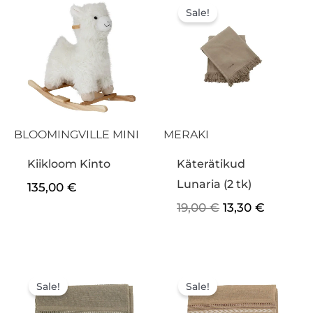
hind
hind
Sale!
oli:
on:
19,00 €.
13,30 €.
BLOOMINGVILLE MINI
MERAKI
Kiikloom Kinto
Käterätikud
Lunaria (2 tk)
135,00
€
19,00
€
13,30
€
Algne
Praegune
Algne
Praegu
hind
hind
hind
hind
Sale!
Sale!
oli:
on:
oli:
on: