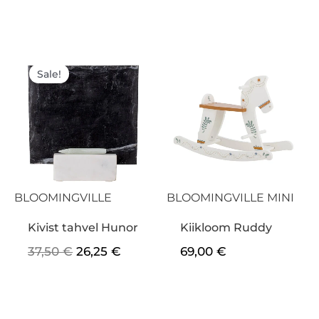
Algne
Praegune
hind
hind
Sale!
oli:
on:
37,50 €.
26,25 €.
BLOOMINGVILLE
BLOOMINGVILLE MINI
Kivist tahvel Hunor
Kiikloom Ruddy
37,50
€
26,25
€
69,00
€
Algne
Praegu