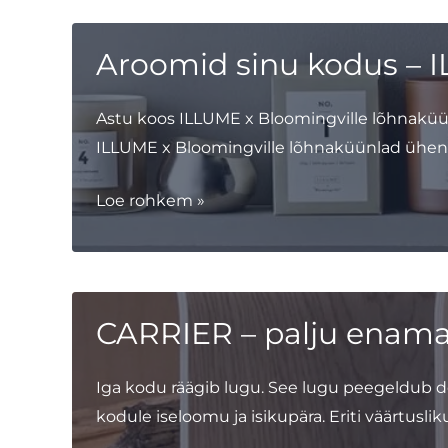
kuidas
tuua
Aroomid sinu kodus – 
oma
koju
Astu koos ILLUME x Bloomingville lõhnaküü
soojust
ILLUME x Bloomingville lõhnaküünlad ühend
ja
hubasust
Aroomid
Loe rohkem »
sinu
kodus
–
ILLUME
CARRIER – palju enamat 
x
Bloomingville
Iga kodu räägib lugu. See lugu peegeldub det
lõhnaküünlad
kodule iseloomu ja isikupära. Eriti väärtuslik