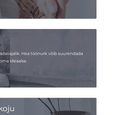
davajalik. Hea töönurk võib suurendada
 oma ideaalse
koju