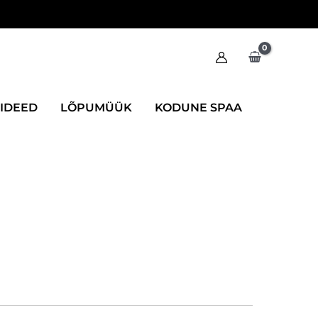
IIDEED
LÕPUMÜÜK
KODUNE SPAA