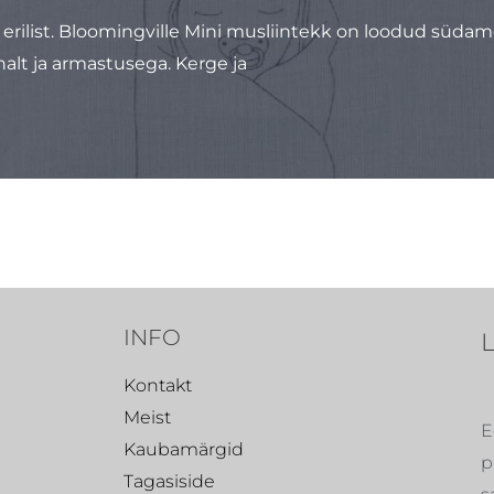
t erilist. Bloomingville Mini musliintekk on loodud süda
nalt ja armastusega. Kerge ja
INFO
Kontakt
Meist
E
Kaubamärgid
p
Tagasiside