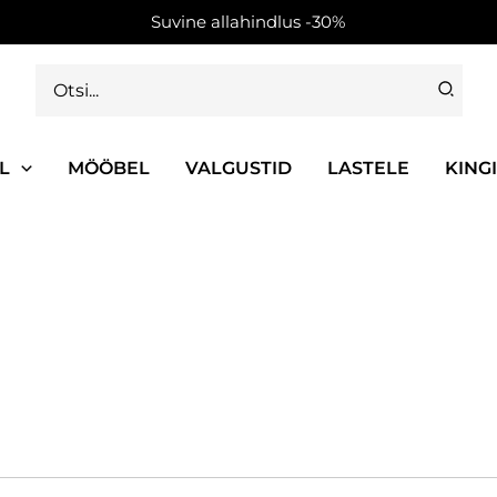
Suvine allahindlus -30%
Search
for:
L
MÖÖBEL
VALGUSTID
LASTELE
KING