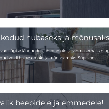
kodud hubaseks ja mõnusak
uvad sügise lähenedes jahedamaks ja vihmasemaks ning
odud veidi hubasemaks ja mõnusamaks. Sügis on
valik beebidele ja emmedele!