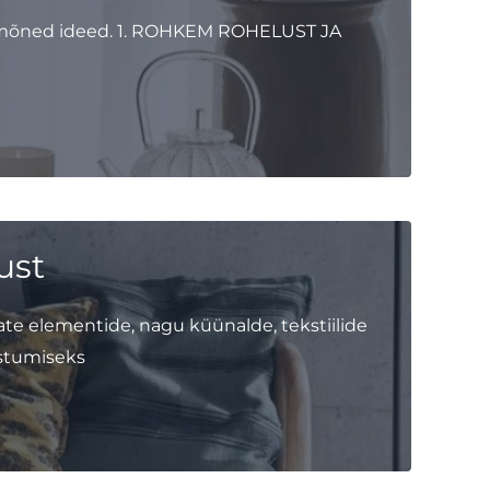
le mõned ideed. 1. ROHKEM ROHELUST JA
ust
e elementide, nagu küünalde, tekstiilide
astumiseks