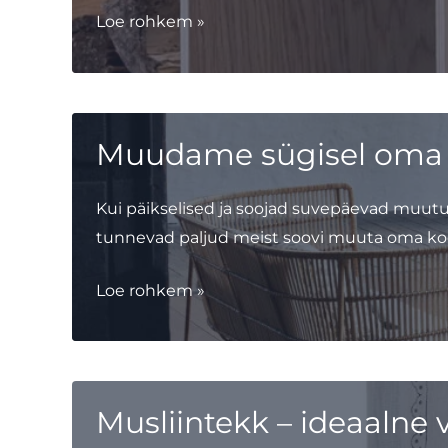
CARRIER
Loe rohkem »
–
palju
enamat
kui
Muudame sügisel oma 
lihtsalt
hoiukorv
Kui päikselised ja soojad suvepäevad muut
tunnevad paljud meist soovi muuta oma k
Muudame
Loe rohkem »
sügisel
oma
kodud
hubaseks
Musliintekk – ideaalne 
ja