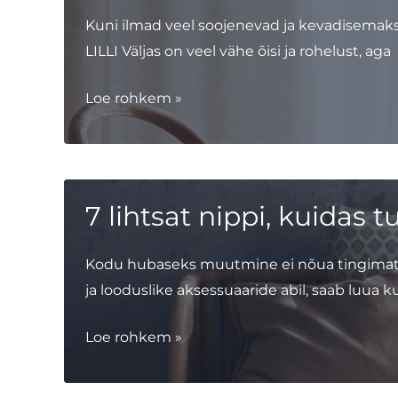
Kuni ilmad veel soojenevad ja kevadisema
LILLI Väljas on veel vähe õisi ja rohelust, aga
Kevadisem
Loe rohkem »
kodu
–
kuidas
tuua
7 lihtsat nippi, kuidas
rohkem
kevadet
Kodu hubaseks muutmine ei nõua tingimata 
oma
ja looduslike aksessuaaride abil, saab luua 
koju
7
Loe rohkem »
lihtsat
nippi,