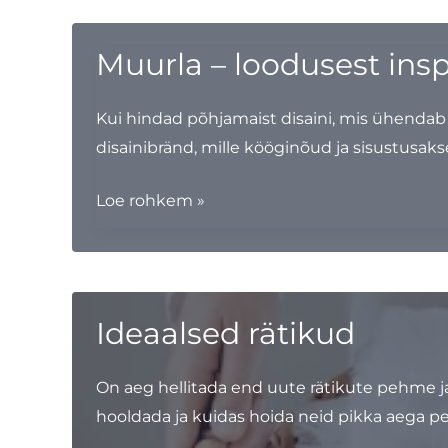
Muurla – loodusest insp
Kui hindad põhjamaist disaini, mis ühendab 
disainibränd, mille kööginõud ja sisustusaks
Muurla
Loe rohkem »
–
loodusest
inspireeritud
disain
Ideaalsed rätikud
On aeg hellitada end uute rätikute pehme j
hooldada ja kuidas hoida neid pikka aega p