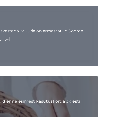
alt avastada. Muurla on armastatud Soome
a […]
kuid enne esimest kasutuskorda õigesti