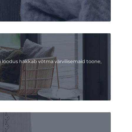
s
 loodus hakkab võtma värvilisemaid toone,