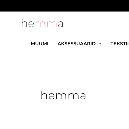
Skip
to
content
MUUMI
AKSESSUAARID
TEKSTII
hemma