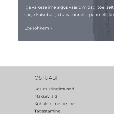
mõnusaks
Iga väikese ime algus väärib midagi tõelisel
sooje kaisutusi ja turvatunnet – pehmelt, õr
Musliintekk
Loe rohkem »
–
ideaalne
valik
beebidele
ja
emmedele!
OSTUABI
Kasutustingimused
Makseviisid
Kohaletoimetamine
Tagastamine