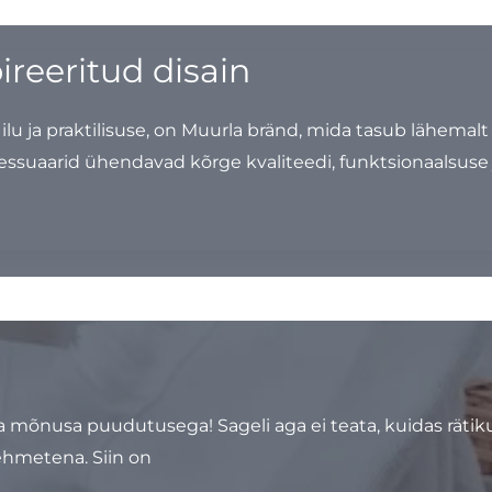
ireeritud disain
ilu ja praktilisuse, on Muurla bränd, mida tasub lähem
essuaarid ühendavad kõrge kvaliteedi, funktsionaalsuse j
a mõnusa puudutusega! Sageli aga ei teata, kuidas räti
ehmetena. Siin on