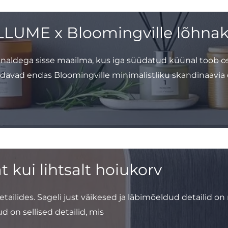
ILLUME x Bloomingville lõhna
naldega sisse maailma, kus iga süüdatud küünal toob o
avad endas Bloomingville minimalistliku skandinaavia d
kui lihtsalt hoiukorv
ailides. Sageli just väikesed ja läbimõeldud detailid on 
ud on sellised detailid, mis