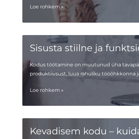
Ideaalsed
Loe rohkem »
rätikud
Sisusta stiilne ja funk
Kodus töötamine on muutunud üha tavapära
produktiivsust, luua rahuliku tööõhkkonna j
Sisusta
Loe rohkem »
stiilne
ja
funktsionaalne
kodukontor
Kevadisem kodu – kuid