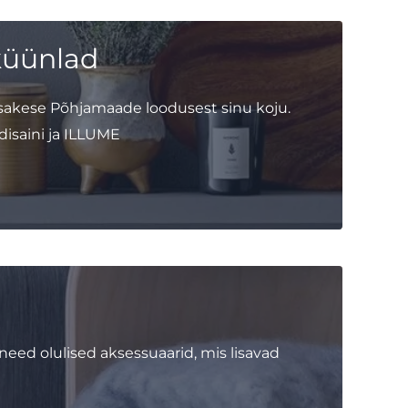
küünlad
sakese Põhjamaade loodusest sinu koju.
isaini ja ILLUME
need olulised aksessuaarid, mis lisavad