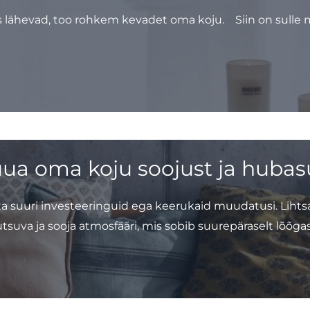
ks lähevad, too rohkem kevadet oma koju. Siin on sul
 tuua oma koju soojust ja hubas
suuri investeeringuid ega keerukaid muudatusi. Lihtsat
kutsuva ja sooja atmosfääri, mis sobib suurepäraselt lõõg