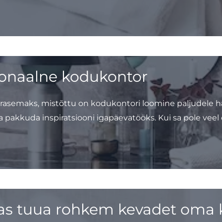
tsionaalne kodukontor
semaks, mistõttu on kodukontori loomine paljudele hä
a pakkuda inspiratsiooni igapäevatööks. Kui sa pole veel
as tuua rohkem kevadet oma 